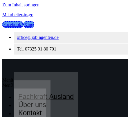
Zum Inhalt springen
Mitarbeiter-to-go
Facebook
Xing
office@job-agenten.de
Tel. 07325 91 80 701
Menü
Fachkraft Ausland
Über uns
Kontakt